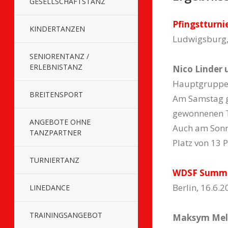
GESELLSCHAFTSTANZ
Pfingstturni
KINDERTANZEN
Ludwigsburg,
SENIORENTANZ /
ERLEBNISTANZ
Nico Linder
Hauptgruppe C
BREITENSPORT
Am Samstag gi
gewonnenen Tä
ANGEBOTE OHNE
Auch am Sonnt
TANZPARTNER
Platz von 13 
TURNIERTANZ
WDSF Summer
Berlin, 16.6.
LINEDANCE
TRAININGSANGEBOT
Maksym Meln