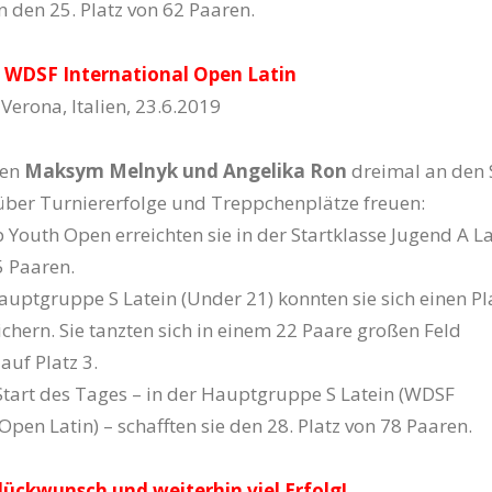
n den 25. Platz von 62 Paaren.
 WDSF International Open Latin
 Verona, Italien, 23.6.2019
gen
Maksym Melnyk und Angelika Ron
dreimal an den 
über Turniererfolge und Treppchenplätze freuen:
 Youth Open erreichten sie in der Startklasse Jugend A L
5 Paaren.
auptgruppe S Latein (Under 21) konnten sie sich einen Pl
chern. Sie tanzten sich in einem 22 Paare großen Feld
uf Platz 3.
Start des Tages – in der Hauptgruppe S Latein (WDSF
Open Latin) – schafften sie den 28. Platz von 78 Paaren.
lückwunsch und weiterhin viel Erfolg!