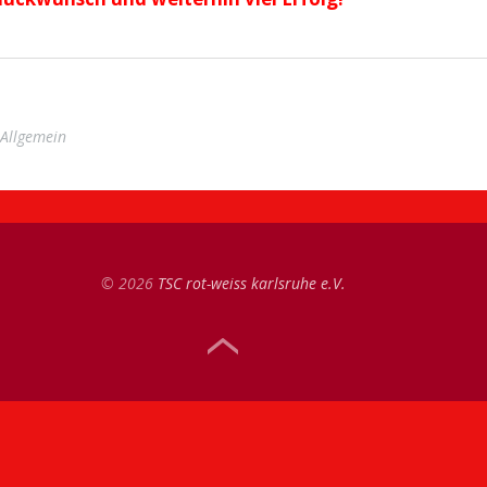
Allgemein
© 2026
TSC rot-weiss karlsruhe e.V.