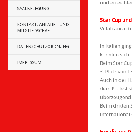
und erreichte
SAALBELEGUNG
Star Cup und
KONTAKT, ANFAHRT UND
Villafranca di
MITGLIEDSCHAFT
In Italien gin
DATENSCHUTZORDNUNG
konnten sich 
IMPRESSUM
Beim Star Cup
3. Platz von 1
Auch in der H
dem Podest si
überzeugend a
Beim dritten 
International 
Herzlichen G