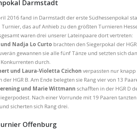
npokal Darmstadt
ril 2016 fand in Darmstadt der erste Südhessenpokal stat
 Turnier, das auf Anhieb zu den größten Turnieren Hess
nsgesamt waren drei unserer Lateinpaare dort vertreten:
 und Nadja Lo Curto
brachten den Siegerpokal der HGR
uverän gewannen sie alle fünf Tänze und setzten sich dam
f Konkurrenten durch.
ert und Laura-Violetta Czichon
verpassten nur knapp
 in der HGR B. Am Ende belegten sie Rang vier von 13 Paar
erening und Marie Wittmann
schafften in der HGR D d
iegerpodest. Nach einer Vorrunde mit 19 Paaren tanzten 
 und sicherten sich Rang drei.
turnier Offenburg