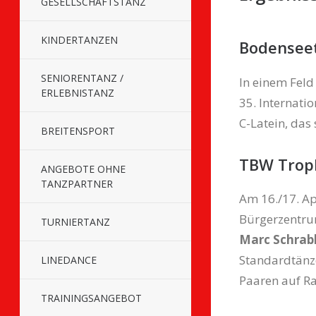
GESELLSCHAFTSTANZ
KINDERTANZEN
Bodenseet
SENIORENTANZ /
In einem Feld
ERLEBNISTANZ
35. Internati
C-Latein, das
BREITENSPORT
TBW Trop
ANGEBOTE OHNE
TANZPARTNER
Am 16./17. Ap
Bürgerzentru
TURNIERTANZ
Marc Schrab
Standardtänze
LINEDANCE
Paaren auf Ra
TRAININGSANGEBOT