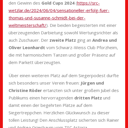
den Gewinn des
Gold Cups 2024
(
https://src-
wetzlar.de/2024/06/04/sensationeller-erfolg-fuer-
thomas-und-susanne-schmidt-bei-der-
weltmeisterschaft/
). Die beiden begeisterten mit einer
überzeugenden Darbietung sowohl Wertungsrichter als
auch Zuschauer. Der
zweite Platz
ging an
Andrea und
Oliver Leonhardt
vom Schwarz-Weiss Club Pforzheim,
die mit harmonischem Tanzen und großer Präsenz auf
dem Parkett überzeugten.
Über einen weiteren Platz auf dem Siegerpodest durfte
sich besonders unser Verein freuen:
Jürgen und
Christine Röder
ertanzten sich unter großem Jubel des
Publikums einen hervorragenden
dritten Platz
und
damit einen der begehrten Plätze auf dem
Siegertreppchen. Herzlichen Glückwunsch zu dieser
tollen Leistung! Den Anschlussplatz sicherten sich Rainer
und Andrea Griesbaum vom TSC Astoria