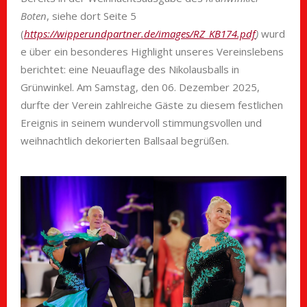
Boten
, siehe dort Seite 5
(
https://wipperundpartner.de/images/RZ_KB174.pdf
)
wurd
e über ein besonderes Highlight unseres Vereinslebens
berichtet: eine Neuauflage des Nikolausballs in
Grünwinkel. Am Samstag, den 06. Dezember 2025,
durfte der Verein zahlreiche Gäste zu diesem festlichen
Ereignis in seinem wundervoll stimmungsvollen und
weihnachtlich dekorierten Ballsaal begrüßen.